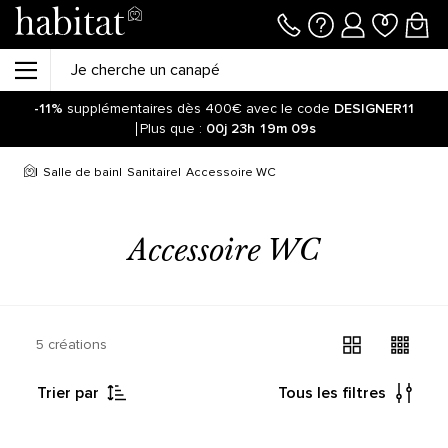
-11%
supplémentaires dès 400€ avec le code
DESIGNER11
Plus que :
00j
23h
19m
09s
Salle de bain
Sanitaire
Accessoire WC
Accessoire WC
5 créations
Trier par
Tous les filtres