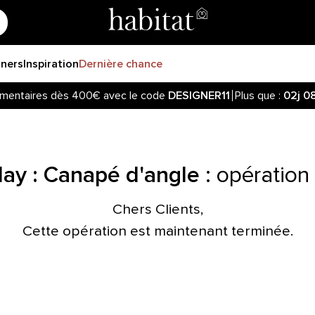
gners
Inspiration
Dernière chance
mentaires dès 400€ avec le code
DESIGNER11
Plus que :
02j
0
day : Canapé d'angle
:
opération 
Chers Clients,
Cette opération est maintenant terminée.