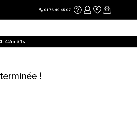
01 76 49 45 07
8h
42m
31s
terminée !