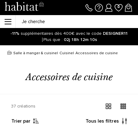
-11%
supplémentaires dès 400€ avec le code
DESIGNER11
Plus que :
02j
18h
12m
10s
Salle à manger & cuisine
Cuisine
Accessoires de cuisine
Accessoires de cuisine
37 créations
Trier par
Tous les filtres