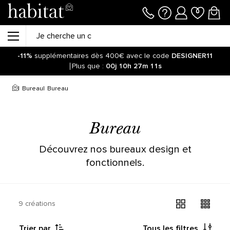
-11%
supplémentaires dès 400€ avec le code
DESIGNER11
Plus que :
00j
10h
27m
11s
Bureau
Bureau
Bureau
Découvrez nos bureaux design et
fonctionnels.
9 créations
Trier par
Tous les filtres