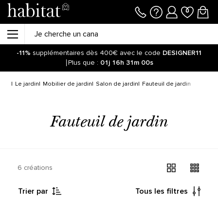
-11%
supplémentaires dès 400€ avec le code
DESIGNER11
Plus que :
01j
16h
31m
00s
Le jardin
Mobilier de jardin
Salon de jardin
Fauteuil de jardin
Fauteuil de jardin
6 créations
Trier par
Tous les filtres