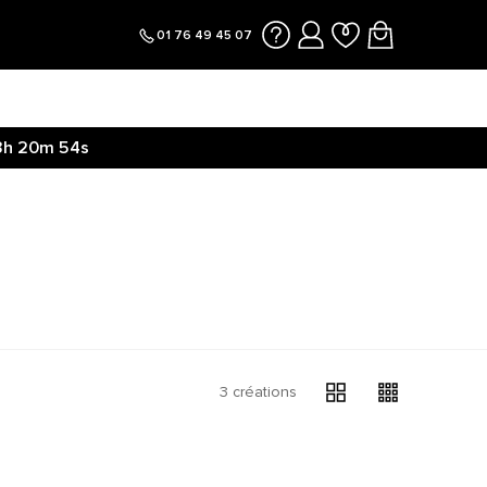
01 76 49 45 07
3h
20m
53s
3 créations