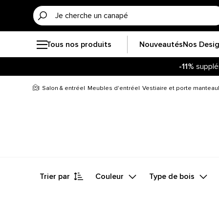
Tous nos produits
Nouveautés
Nos Desi
-11%
supplé
Salon & entrée
Meubles d'entrée
Vestiaire et porte manteau
Trier par
Couleur
Type de bois