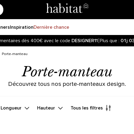
gners
Inspiration
Dernière chance
mentaires dès 400€ avec le code
DESIGNER11
Plus que :
01j
0
Porte-manteau
Porte-manteau
Découvrez tous nos porte-manteaux design.
Longueur
Hauteur
Tous les filtres