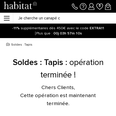
-11%
supplémentaires dès 450€ avec le code
EXTRA11
Plus que :
00j
03h
57m
10s
Soldes : Tapis
Soldes : Tapis
:
opération
terminée !
Chers Clients,
Cette opération est maintenant
terminée.