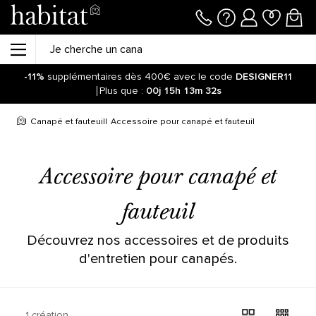
-11%
supplémentaires dès 400€ avec le code
DESIGNER11
Plus que :
00j
15h
13m
31s
Canapé et fauteuil
Accessoire pour canapé et fauteuil
Accessoire pour canapé et
fauteuil
Découvrez nos accessoires et de produits
d'entretien pour canapés.
1 création