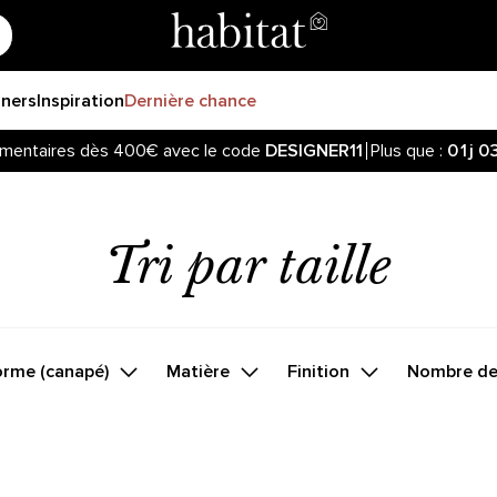
gners
Inspiration
Dernière chance
mentaires dès 400€ avec le code
DESIGNER11
Plus que :
01j
0
Tri par taille
orme (canapé)
Matière
Finition
Nombre de