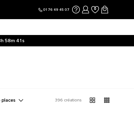
01 76 49 45 07
3h
58m
41s
 places
396 créations