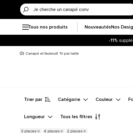
Tous nos produits
Nouveautés
Nos Desi
-11%
supplé
Canapé et fauteuil
Tri par taille
Trier par
Catégorie
Couleur
F
Longueur
Tous les filtres
3 places
4 places
2 places