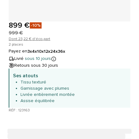
899 €
-10%
999 €
Dont 23,22 € d'éco-part
2 places
Payez en
3x
4x
10x
12x
24x
36x
Livré
sous 10 jours
Retours sous 30 jours
Ses atouts
Tissu texturé
Garnissage avec plumes
Livrée entièrement montée
Assise équilibrée
RÉF : 123163