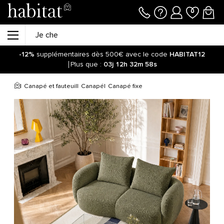
-12%
supplémentaires dès 500€ avec le code
HABITAT12
Plus que :
03j
12h
32m
58s
Canapé et fauteuil
Canapé
Canapé fixe