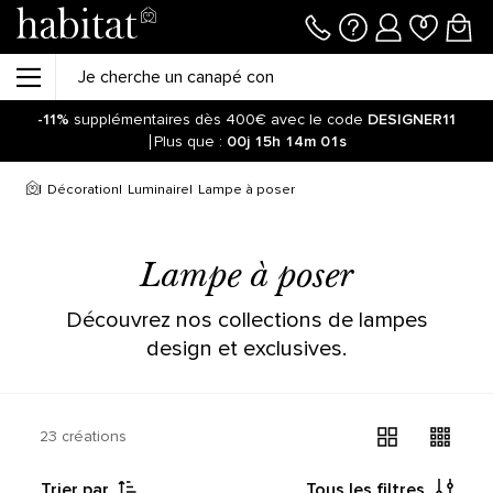
-11%
supplémentaires dès 400€ avec le code
DESIGNER11
Plus que :
00j
15h
14m
01s
Décoration
Luminaire
Lampe à poser
Lampe à poser
Découvrez nos collections de lampes
design et exclusives.
23 créations
Trier par
Tous les filtres