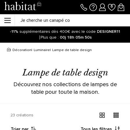
-11%
supplémentaires dès 400€ avec le code
DESIGNER11
Plus que :
00j
18h
05m
50s
Décoration
Luminaire
Lampe de table design
Lampe de table design
Découvrez nos collections de lampes de
table pour toute la maison.
23 créations
Trier par
Tous les filtres