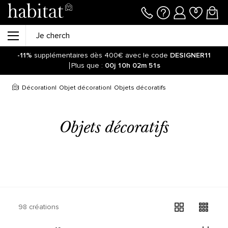
-11%
supplémentaires dès 400€ avec le code
DESIGNER11
Plus que :
00j
10h
02m
51s
Décoration
Objet décoration
Objets décoratifs
Objets décoratifs
98 créations