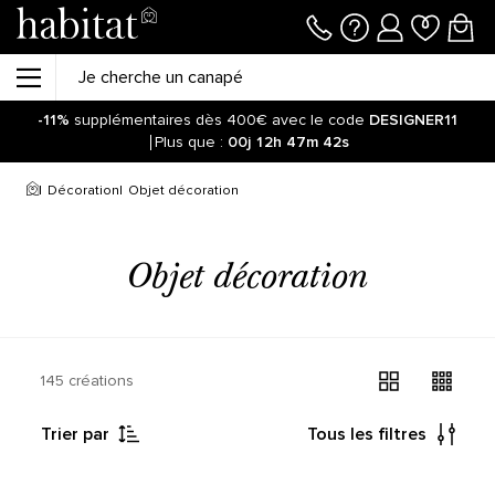
-11%
supplémentaires dès 400€ avec le code
DESIGNER11
Plus que :
00j
12h
47m
42s
Décoration
Objet décoration
Objet décoration
145 créations
Trier par
Tous les filtres