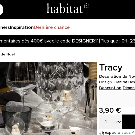
gners
Inspiration
Dernière chance
mentaires dès 400€ avec le code
DESIGNER11
Plus que :
01j
2
 de Noël
Tracy
Décoration de Noël
Design :
Habitat Des
Description
|
Dimen
3,90 €
Expédié
sous 4