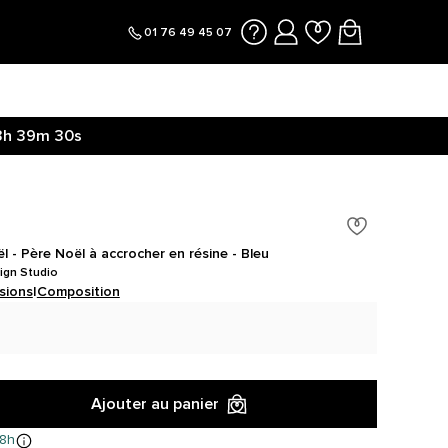
01 76 49 45 07
3h
39m
30s
 - Père Noël à accrocher en résine - Bleu
ign Studio
sions
|
Composition
Ajouter au panier
8h