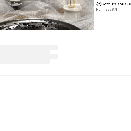
Retours sous 30
RÉF : 825871