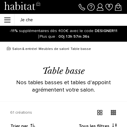
-11%
supplémentaires dès 400€ avec le code
DESIGNER11
Plus que :
00j
13h
57m
36s
Salon & entrée
Meubles de salon
Table basse
Table basse
Nos tables basses et tables d'appoint
agrémentent votre salon.
61 créations
Trier par
Tous les filtres