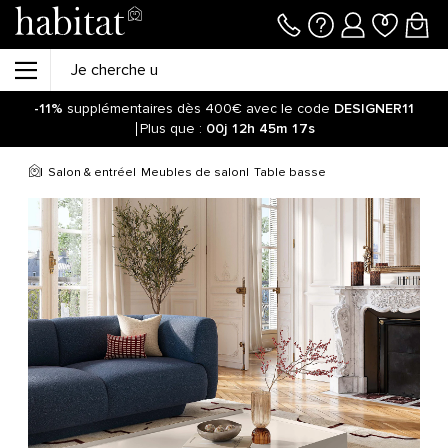
-11%
supplémentaires dès 400€ avec le code
DESIGNER11
Plus que :
00j
12h
45m
17s
Salon & entrée
Meubles de salon
Table basse