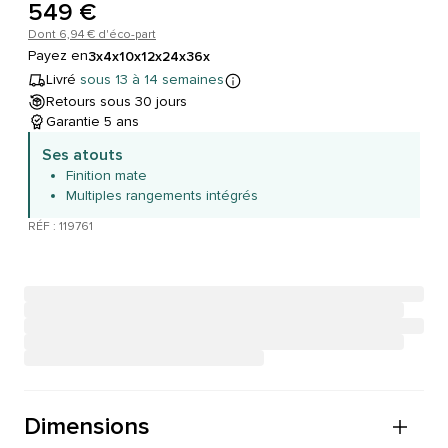
549 €
Dont 6,94 € d'éco-part
Payez en
3x
4x
10x
12x
24x
36x
Livré
sous 13 à 14 semaines
Retours sous 30 jours
Garantie 5 ans
Ses atouts
Finition mate
Multiples rangements intégrés
RÉF : 119761
Dimensions