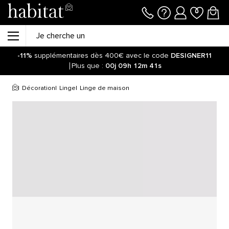
-11%
supplémentaires dès 400€ avec le code
DESIGNER11
Plus que :
00j
09h
12m
41s
Décoration
Linge
Linge de maison
<p>Des collections de linge de maison haute qualité pour
toutes les pièces, depuis 1964 !</p>