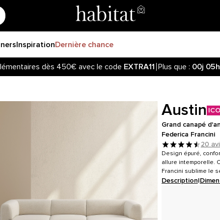
gners
Inspiration
Dernière chance
lémentaires dès 450€ avec le code
EXTRA11
Plus que :
00j
05h
Austin
IC
Grand canapé d'ang
Federica Francini
20 av
Design épuré, confor
allure intemporelle.
Francini sublime le s
Description
|
Dimen