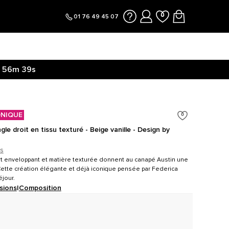
01 76 49 45 07
56m
38s
ONIQUE
le droit en tissu texturé - Beige vanille - Design by
is
t enveloppant et matière texturée donnent au canapé Austin une
 Cette création élégante et déjà iconique pensée par Federica
éjour.
sions
|
Composition