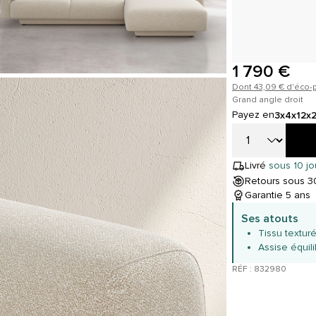
1 790 €
Dont 43,09 € d'éco-p
Grand angle droit
Payez en
3x
4x
12x
Livré
sous 10 jo
Retours sous 30
Garantie 5 ans
Ses atouts
Tissu textur
Assise équil
RÉF : 832980