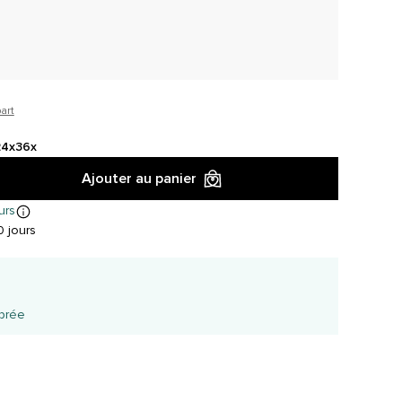
art
24x
36x
Ajouter au panier
urs
 jours
é
ibrée