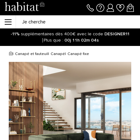
-11%
supplémentaires dès 400€ avec le code
DESIGNER11
Plus que :
00j
11h
02m
04s
Canapé et fauteuil
Canapé
Canapé fixe