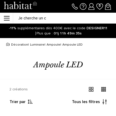
-11%
supplémentaires dès 400€ avec le code
DESIGNER11
Plus que :
01j
11h
49m
35s
Décoration
Luminaire
Ampoule
Ampoule LED
Ampoule LED
2 créations
Trier par
Tous les filtres