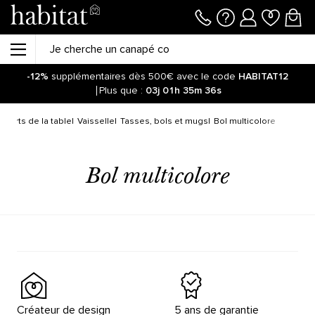
-12%
supplémentaires dès 500€ avec le code
HABITAT12
Plus que :
03j
01h
35m
36s
n
Arts de la table
Vaisselle
Tasses, bols et mugs
Bol multicolore
Bol multicolore
Créateur de design
5 ans de garantie