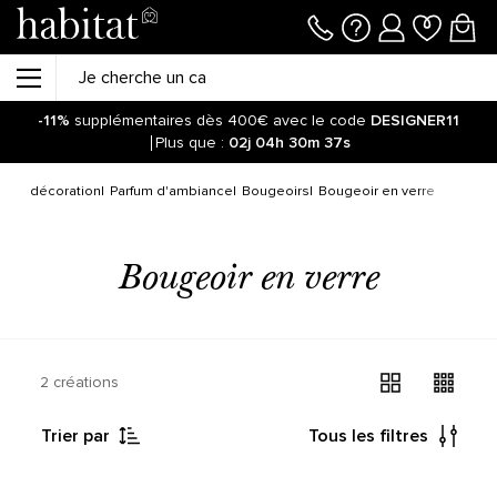
-11%
supplémentaires dès 400€ avec le code
DESIGNER11
Plus que :
02j
04h
30m
37s
bjet décoration
Parfum d'ambiance
Bougeoirs
Bougeoir en verre
Bougeoir en verre
2 créations
Trier par
Tous les filtres