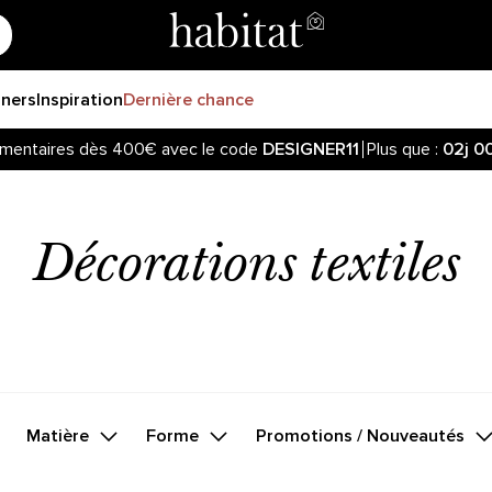
gners
Inspiration
Dernière chance
mentaires dès 400€ avec le code
DESIGNER11
Plus que :
02j
0
Décorations textiles
Matière
Forme
Promotions / Nouveautés