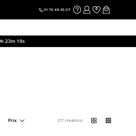
01 76 49 45 07
0h
23m
19s
Prix
217 créations