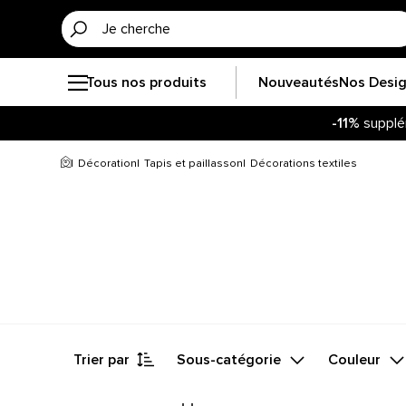
Tous nos produits
Nouveautés
Nos Desi
-11%
supplé
Décoration
Tapis et paillasson
Décorations textiles
Trier par
Sous-catégorie
Couleur