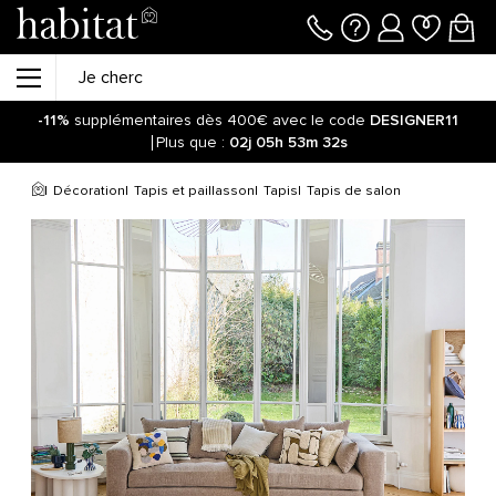
-11%
supplémentaires dès 400€ avec le code
DESIGNER11
Plus que :
02j
05h
53m
32s
Décoration
Tapis et paillasson
Tapis
Tapis de salon