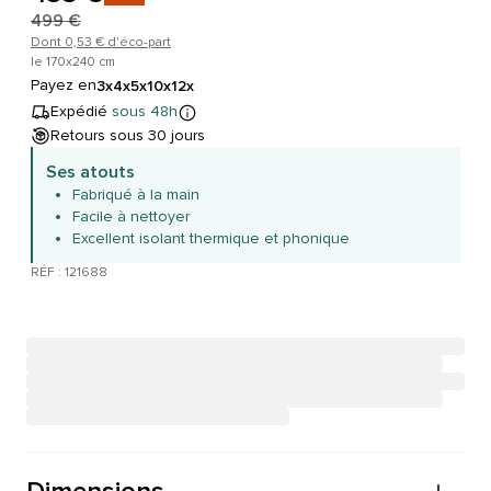
499 €
Dont 0,53 € d'éco-part
le 170x240 cm
Payez en
3x
4x
5x
10x
12x
Expédié
sous 48h
Retours sous 30 jours
Ses atouts
Fabriqué à la main
Facile à nettoyer
Excellent isolant thermique et phonique
RÉF : 121688