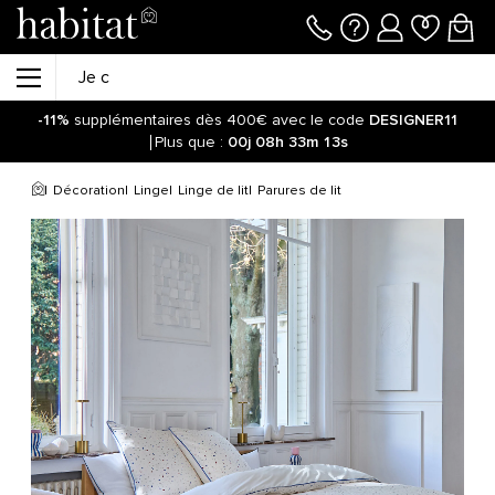
-11%
supplémentaires dès 400€ avec le code
DESIGNER11
Plus que :
00j
08h
33m
12s
Décoration
Linge
Linge de lit
Parures de lit