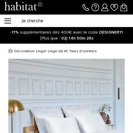
-11%
supplémentaires dès 400€ avec le code
DESIGNER11
Plus que :
02j
14h
50m
26s
Décoration
Linge
Linge de lit
Taies d'oreillers