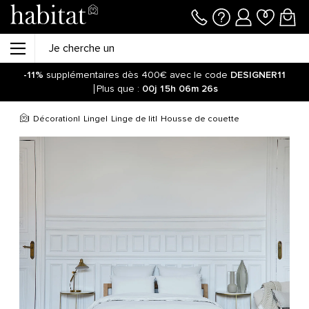
-11%
supplémentaires dès 400€ avec le code
DESIGNER11
Plus que :
00j
15h
06m
26s
Décoration
Linge
Linge de lit
Housse de couette