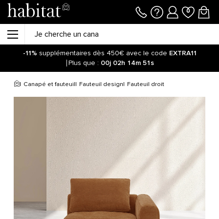
-11%
supplémentaires dès 450€ avec le code
EXTRA11
Plus que :
00j
02h
14m
51s
Canapé et fauteuil
Fauteuil design
Fauteuil droit