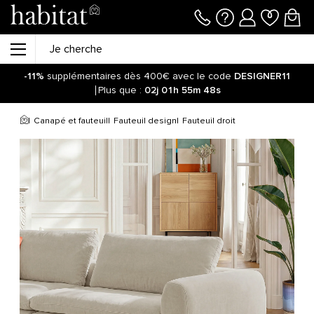
-11%
supplémentaires dès 400€ avec le code
DESIGNER11
Plus que :
02j
01h
55m
48s
Canapé et fauteuil
Fauteuil design
Fauteuil droit