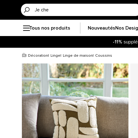
Tous nos produits
Nouveautés
Nos Desi
-11%
supplé
Décoration
Linge
Linge de maison
Coussins