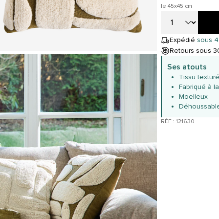
le 45x45 cm
Expédié
sous 4
Retours sous 30
Ses atouts
Tissu textur
Fabriqué à l
Moelleux
Déhoussabl
RÉF : 121630