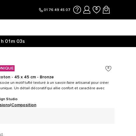
01 76 49 45 07
1h
01m
02s
ONIQUE
coton - 45 x 45 cm - Bronze
cie un motif tufté texturé à un savoir-faire artisanal pour créer
nique. Un détail décoratif qui allie confort et caractère avec
ign Studio
sions
|
Composition
rt