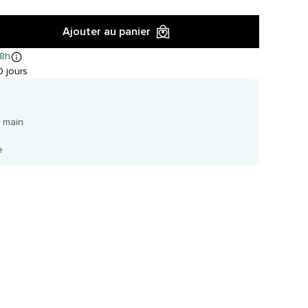
Ajouter au panier
8h
 jours
é
a main
e