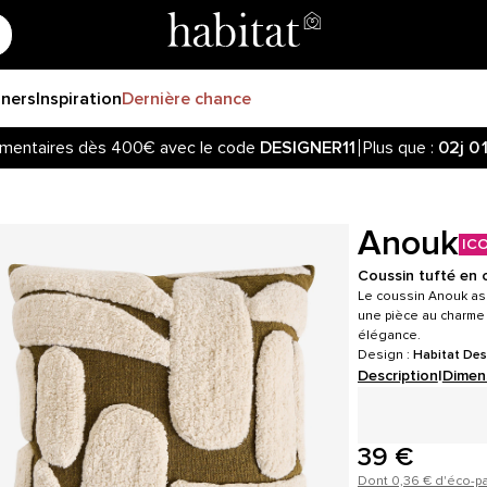
gners
Inspiration
Dernière chance
mentaires dès 400€ avec le code
DESIGNER11
Plus que :
02j
0
Anouk
IC
Coussin tufté en 
Le coussin Anouk asso
une pièce au charme u
élégance.
Design :
Habitat Des
Description
|
Dimen
39 €
Dont 0,36 € d'éco-pa