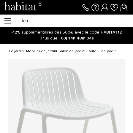
-12%
supplémentaires dès 500€ avec le code
HABITAT12
Plus que :
03j
14h
48m
04s
Le jardin
Mobilier de jardin
Salon de jardin
Fauteuil de jardin