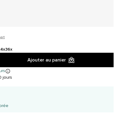
art
24x
36x
Ajouter au panier
urs
 jours
é
ibrée