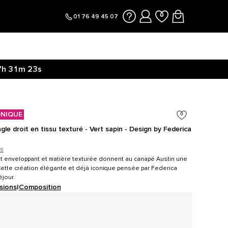
01 76 49 45 07
7h
31m
22s
ONIQUE
le droit en tissu texturé - Vert sapin - Design by Federica
is
t enveloppant et matière texturée donnent au canapé Austin une
 Cette création élégante et déjà iconique pensée par Federica
éjour.
sions
|
Composition