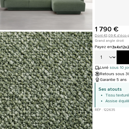
1 790 €
Dont 43,09 € d'éco-p
Grand angle droit
Payez en
3x
4x
12x
Livré
sous 10 jo
Retours sous 30
Garantie 5 ans
Ses atouts
Tissu textur
Assise équil
RÉF : 122635