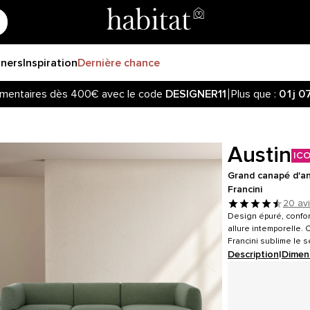
gners
Inspiration
Dernière chance
mentaires dès 400€ avec le code
DESIGNER11
Plus que :
01j
0
Austin
IC
Grand canapé d'ang
Francini
20 av
Design épuré, confor
allure intemporelle.
Francini sublime le s
Description
|
Dimen