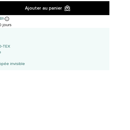
Ajouter au panier
8h
 jours
é
KO-TEX
e
ppée invisible