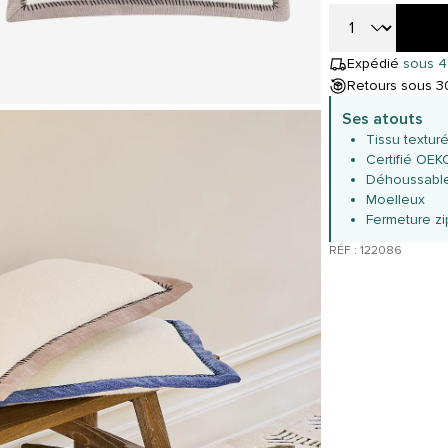
Expédié
sous 4
Retours sous 30
Ses atouts
Tissu textur
Certifié OE
Déhoussabl
Moelleux
Fermeture zi
RÉF : 122086