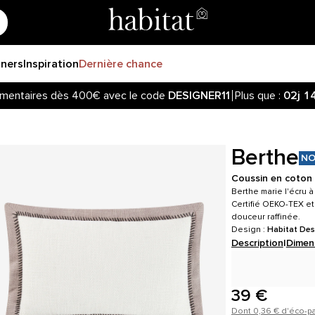
gners
Inspiration
Dernière chance
mentaires dès 400€ avec le code
DESIGNER11
Plus que :
02j
1
Berthe
NO
Coussin en coton -
Berthe marie l'écru 
Certifié OEKO-TEX et
douceur raffinée.
Design :
Habitat Des
Description
|
Dimen
39 €
Dont 0,36 € d'éco-pa