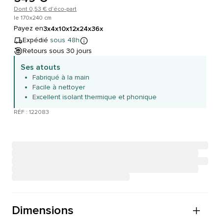
Dont 0,53 € d'éco-part
le 170x240 cm
Payez en
3x
4x
10x
12x
24x
36x
Expédié
sous 48h
Retours sous 30 jours
Ses atouts
Fabriqué à la main
Facile à nettoyer
Excellent isolant thermique et phonique
RÉF : 122083
Dimensions