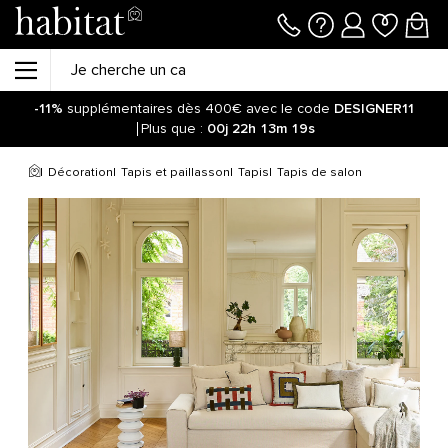
-11%
supplémentaires dès 400€ avec le code
DESIGNER11
Plus que :
00j
22h
13m
19s
Décoration
Tapis et paillasson
Tapis
Tapis de salon