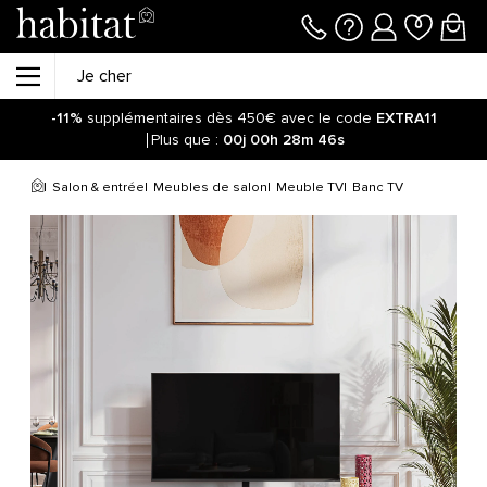
-11%
supplémentaires dès 450€ avec le code
EXTRA11
Plus que :
00j
00h
28m
46s
Salon & entrée
Meubles de salon
Meuble TV
Banc TV