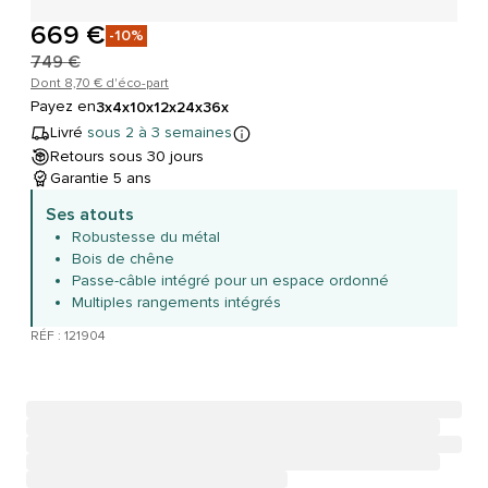
669 €
-10%
749 €
Dont 8,70 € d'éco-part
Payez en
3x
4x
10x
12x
24x
36x
Livré
sous 2 à 3 semaines
Retours sous 30 jours
Garantie 5 ans
Ses atouts
Robustesse du métal
Bois de chêne
Passe-câble intégré pour un espace ordonné
Multiples rangements intégrés
RÉF : 121904