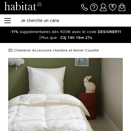
-11%
supplémentaires dès 400€ avec le code
DESIGNER11
Plus que :
02j
14h
16m
27s
Chambre
Accessoire chambre et literie
Couette