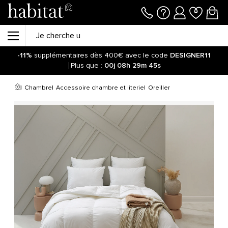
-11%
supplémentaires dès 400€ avec le code
DESIGNER11
Plus que :
00j
08h
29m
45s
Chambre
Accessoire chambre et literie
Oreiller