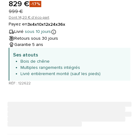
829 €
-17%
999 €
Dont 14,20 € d'éco-part
Payez en
3x
4x
10x
12x
24x
36x
Livré
sous 10 jours
Retours sous 30 jours
Garantie 5 ans
Ses atouts
Bois de chêne
Multiples rangements intégrés
Livré entièrement monté (sauf les pieds)
RÉF : 122622