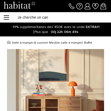
-11%
supplémentaires dès 450€ avec le code
EXTRA11
Plus que :
00j
22h
06m
49s
Salle à manger & cuisine
Meuble salle à manger
Buffet