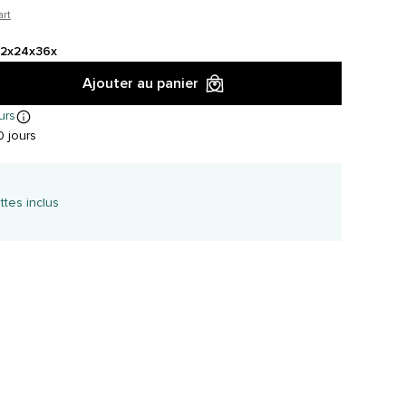
art
12x
24x
36x
Ajouter au panier
urs
 jours
ttes inclus