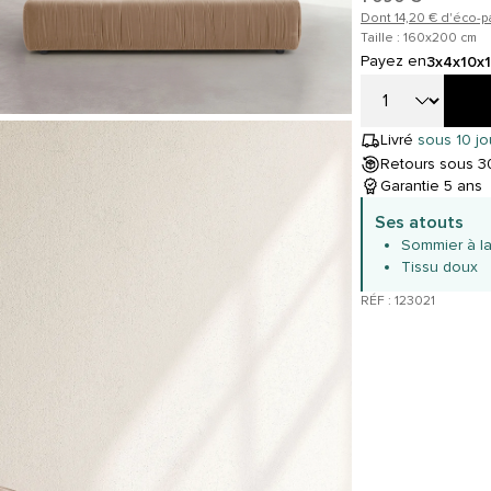
Dont 14,20 € d'éco-p
Taille : 160x200 cm
Payez en
3x
4x
10x
Livré
sous 10 jo
Retours sous 30
Garantie 5 ans
Ses atouts
Sommier à la
Tissu doux
RÉF : 123021