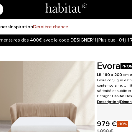
gners
Inspiration
Dernière chance
mentaires dès 400€ avec le code
DESIGNER11
Plus que :
01j
1
Evora
PRO
Lit 160 x 200 cm e
Evora conjugue esth
contemporaine. Un li
sérénité et sublimer 
Design :
Habitat Des
Description
|
Dimen
979 €
-10%
1 090 €