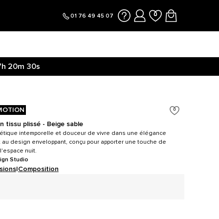
01 76 49 45 07
7h
20m
29s
MOTION
n tissu plissé - Beige sable
étique intemporelle et douceur de vivre dans une élégance
t au design enveloppant, conçu pour apporter une touche de
l'espace nuit.
ign Studio
sions
|
Composition