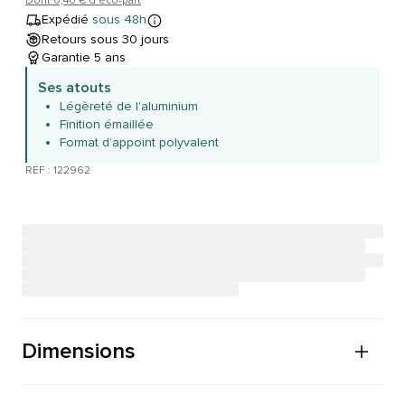
Dont 0,40 € d'éco-part
Expédié
sous 48h
Retours sous 30 jours
Garantie 5 ans
Ses atouts
Légèreté de l'aluminium
Finition émaillée
Format d’appoint polyvalent
RÉF : 122962
Dimensions