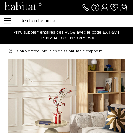
-11%
supplémentaires dès 450€ avec le code
EXTRA11
Plus que :
00j
01h
04m
29s
Salon & entrée
Meubles de salon
Table d'appoint