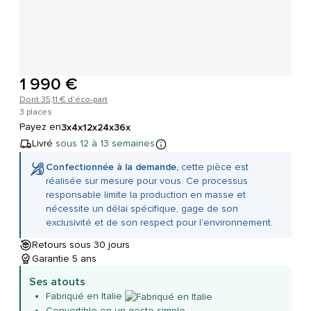
1 990 €
Dont 35,11 € d'éco-part
3 places
Payez en
3x
4x
12x
24x
36x
Livré
sous 12 à 13 semaines
Confectionnée à la demande,
cette pièce est
réalisée sur mesure pour vous. Ce processus
responsable limite la production en masse et
nécessite un délai spécifique, gage de son
exclusivité et de son respect pour l'environnement.
Retours sous 30 jours
Garantie 5 ans
Ses atouts
Fabriqué en Italie
Convertible en un geste simple