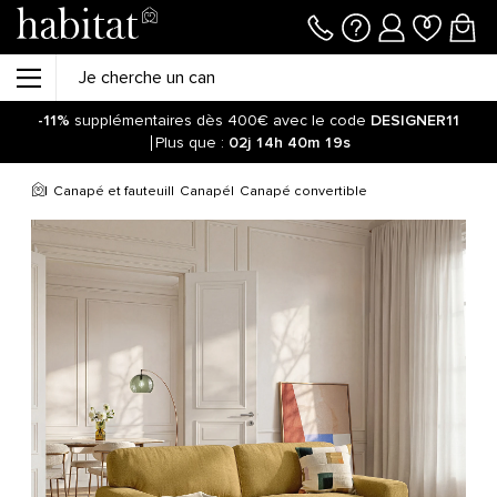
-11%
supplémentaires dès 400€ avec le code
DESIGNER11
Plus que :
02j
14h
40m
19s
Canapé et fauteuil
Canapé
Canapé convertible