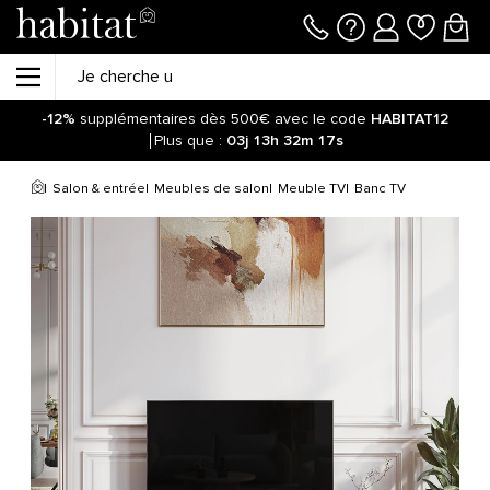
-12%
supplémentaires dès 500€ avec le code
HABITAT12
Plus que :
03j
13h
32m
17s
Salon & entrée
Meubles de salon
Meuble TV
Banc TV