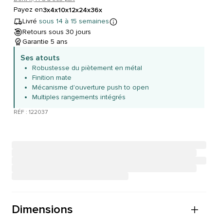
Payez en
3x
4x
10x
12x
24x
36x
Livré
sous 14 à 15 semaines
Retours sous 30 jours
Garantie 5 ans
Ses atouts
Robustesse du piètement en métal
Finition mate
Mécanisme d'ouverture push to open
Multiples rangements intégrés
RÉF : 122037
Dimensions