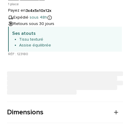
1 place
Payez en
3x
4x
5x
10x
12x
Expédié
sous 48h
Retours sous 30 jours
Ses atouts
Tissu texturé
Assise équilibrée
RÉF : 123180
Dimensions