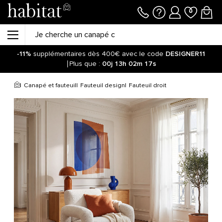
-11%
supplémentaires dès 400€ avec le code
DESIGNER11
Plus que :
00j
13h
02m
16s
Canapé et fauteuil
Fauteuil design
Fauteuil droit