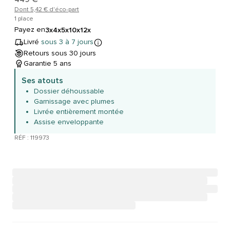
Dont 5,42 € d'éco-part
1 place
Payez en
3x
4x
5x
10x
12x
Livré
sous 3 à 7 jours
Retours sous 30 jours
Garantie 5 ans
Ses atouts
Dossier déhoussable
Garnissage avec plumes
Livrée entièrement montée
Assise enveloppante
RÉF : 119973