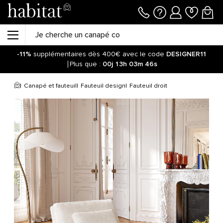
-11%
supplémentaires dès 400€ avec le code
DESIGNER11
Plus que :
00j
13h
03m
45s
Canapé et fauteuil
Fauteuil design
Fauteuil droit