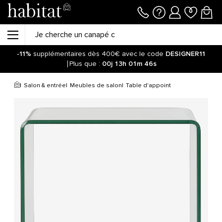
-11%
supplémentaires dès 400€ avec le code
DESIGNER11
Plus que :
00j
13h
01m
45s
Salon & entrée
Meubles de salon
Table d'appoint