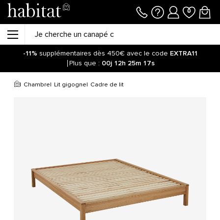
-11%
supplémentaires dès 450€ avec le code
EXTRA11
Plus que :
00j
12h
25m
17s
Chambre
Lit gigogne
Cadre de lit