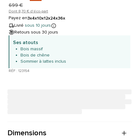
699 €
Dont 8,70 € d'éco-part
Payez en
3x
4x
10x
12x
24x
36x
Livré
sous 10 jours
Retours sous 30 jours
Ses atouts
Bois massif
Bois de chêne
Sommier à lattes inclus
RÉF : 123154
Dimensions