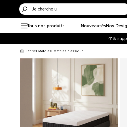
Tous nos produits
Nouveautés
Nos Desi
-11%
supp
Literie
Matelas
Matelas classique