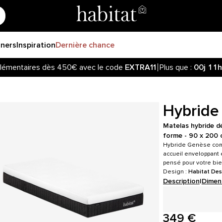
gners
Inspiration
Dernière chance
lémentaires dès 450€ avec le code
EXTRA11
Plus que :
00j
11h
Hybride
Matelas hybride d
forme - 90 x 200 
Hybride Genèse com
accueil enveloppant e
pensé pour votre bie
Design :
Habitat Des
Description
|
Dimen
349 €