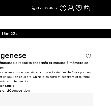
01 76 49 45 07
15m
21s
 genese
éhoussable ressorts ensachés et mousse à mémoire de
cm
bine ressorts ensachés et mousse à mémoire de forme pour un
t un soutien équilibré. Un matelas complet, respirant et durable,
n-être toute l’année.
ign Studio
sions
|
Composition