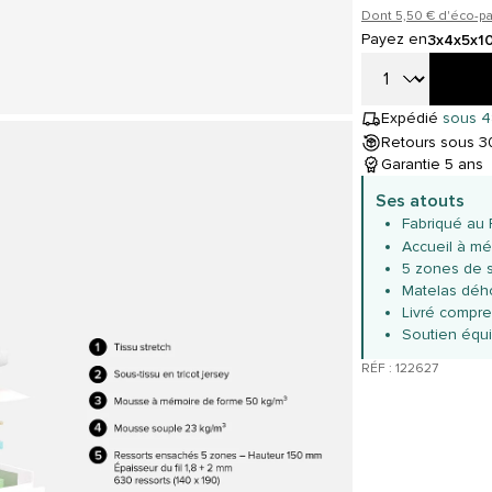
Dont 5,50 € d'éco-pa
Payez en
3x
4x
5x
1
Expédié
sous 4
Retours sous 30
Garantie 5 ans
Ses atouts
Fabriqué au 
Accueil à m
5 zones de s
Matelas déh
Livré compre
Soutien équi
RÉF : 122627