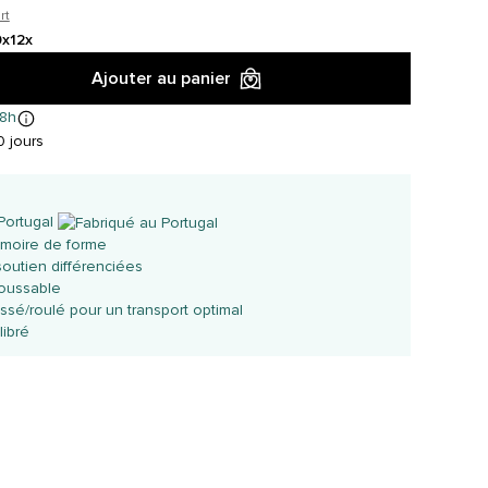
rt
0x
12x
Ajouter au panier
8h
 jours
Portugal
émoire de forme
outien différenciées
oussable
ssé/roulé pour un transport optimal
libré