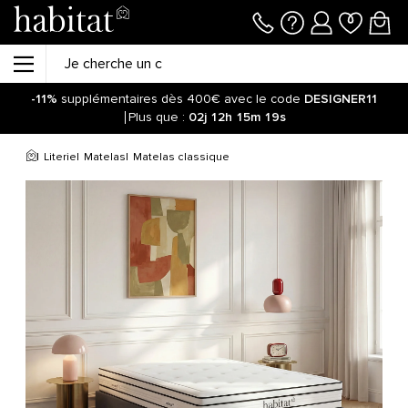
-11%
supplémentaires dès 400€ avec le code
DESIGNER11
Plus que :
02j
12h
15m
19s
Literie
Matelas
Matelas classique