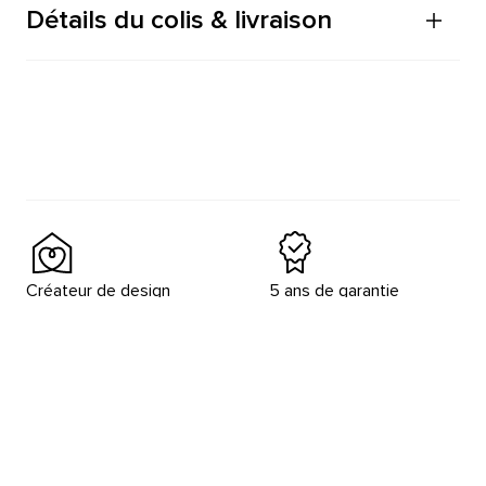
Détails du colis & livraison
Créateur de design
5 ans de garantie
depuis 1964
Retours sous 30 jours
Service clientèle à
l’écoute 5j/7