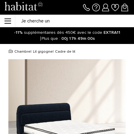
-11%
supplémentaires dès 450€ avec le code
EXTRA11
Plus que :
00j
17h
49m
00s
Chambre
Lit gigogne
Cadre de lit